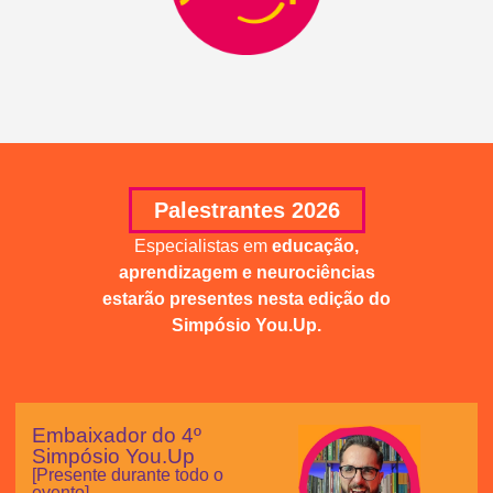
Palestrantes 2026
Especialistas em
educação,
aprendizagem e neurociências
estarão presentes nesta edição do
Simpósio You.Up.
Embaixador do 4º
Simpósio You.Up
[Presente durante todo o
evento]