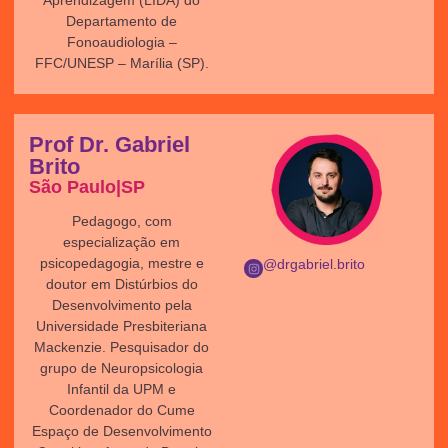
Aprendizagem (LIDA) do
Departamento de
Fonoaudiologia –
FFC/UNESP – Marília (SP).
Prof Dr. Gabriel
Brito
São Paulo|SP
Pedagogo, com
especialização em
psicopedagogia, mestre e
@drgabriel.brito
doutor em Distúrbios do
Desenvolvimento pela
Universidade Presbiteriana
Mackenzie. Pesquisador do
grupo de Neuropsicologia
Infantil da UPM e
Coordenador do Cume
Espaço de Desenvolvimento