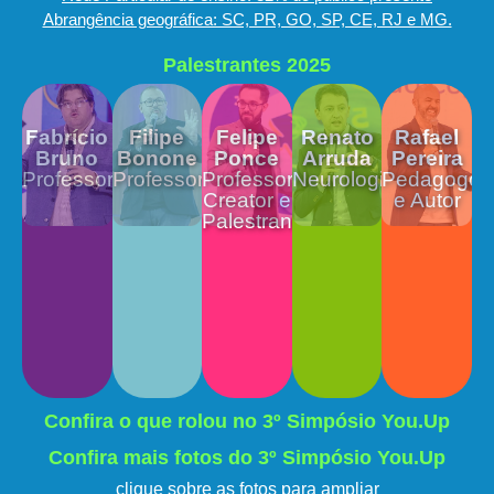
Abrangência geográfica: SC, PR, GO, SP, CE, RJ e MG.
Palestrantes 2025
Fabrício
Filipe
Felipe
Renato
Rafael
Bruno
Bonone
Ponce
Arruda
Pereira
Professor
Professor
Professor,
Neurologista
Pedagogo
Creator e
e Autor
Palestrante
Confira o que rolou no 3º Simpósio You.Up
Confira mais fotos do 3º Simpósio You.Up
clique sobre as fotos para ampliar