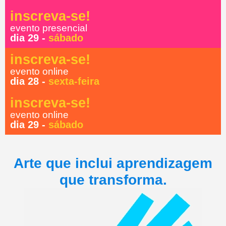
inscreva-se!
evento presencial
dia 29 -
sábado
inscreva-se!
evento online
dia 28 -
sexta-feira
inscreva-se!
evento online
dia 29 -
sábado
Arte que inclui aprendizagem
que transforma.