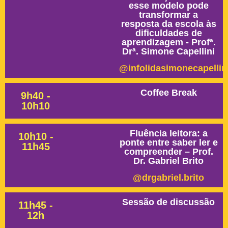
esse modelo pode
transformar a
resposta da escola às
dificuldades de
aprendizagem - Profª.
Drª. Simone Capellini
@infolidasimonecapellin
Coffee Break
9h40 -
10h10
Fluência leitora: a
10h10 -
ponte entre saber ler e
11h45
compreender – Prof.
Dr. Gabriel Brito
@drgabriel.brito
Sessão de discussão
11h45 -
12h