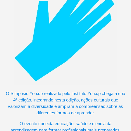
O Simpósio You.up realizado pelo Instituto You.up chega à sua
4ª edição, integrando nesta edição, ações culturais que
valorizam a diversidade e ampliam a compreensão sobre as
diferentes formas de aprender.
O evento conecta educação, saúde e ciência da
aprendizagem para formar profissionais mais preparados,