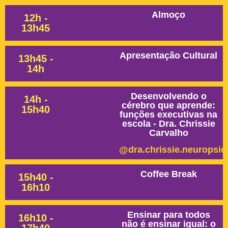
Almoço
12h -
13h45
Apresentação Cultural
13h45 -
14h
Desenvolvendo o
14h -
cérebro que aprende:
15h40
funções executivas na
escola - Dra. Chrissie
Carvalho
@dra.chrissie.neuropsic
Coffee Break
15h40 -
16h10
Ensinar para todos
16h10 -
não é ensinar igual: o