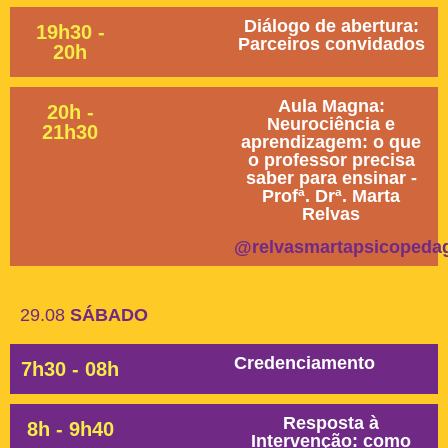
Diálogo de abertura:
19h30 -
Parceiros convidados
20h
Aula Magna:
20h -
Neurociência e
21h30
aprendizagem: o que
o professor precisa
saber para ensinar -
Profª. Drª. Marta
Relvas
@relvasmartapsicopeda
29.08
SÁBADO
Credenciamento
7h30 - 08h
Resposta à
8h - 9h40
Intervenção: como