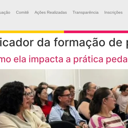
uação
Comitê
Ações Realizadas
Transparência
Inscrições
plicador da formação de
o ela impacta a prática ped