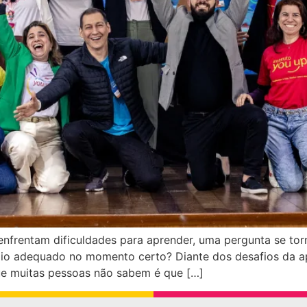
nfrentam dificuldades para aprender, uma pergunta se torna
oio adequado no momento certo? Diante dos desafios da a
ue muitas pessoas não sabem é que […]