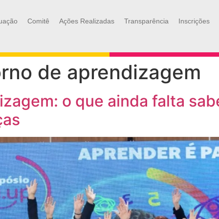
uação
Comitê
Ações Realizadas
Transparência
Inscrições
orno de aprendizagem
izagem: o que ainda falta sa
ças