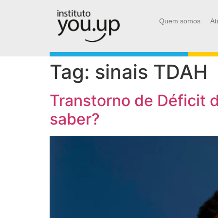
Quem somos
At
Tag:
sinais TDAH
Transtorno de Déficit 
saber?