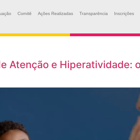
uação
Comitê
Ações Realizadas
Transparência
Inscrições
de Atenção e Hiperatividade: 